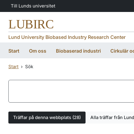
Hoppa till huvudinnehåll
Hoppa till huvudinnehåll
Till Lunds universitet
LUBIRC
Lund University Biobased Industry Research Center
Start
Om oss
Biobaserad industri
Cirkulär 
Start
Sök
Hoppa till sökresultatlistan
Main search
Sök
Träffar på denna webbplats (28)
Alla träffar från Lun