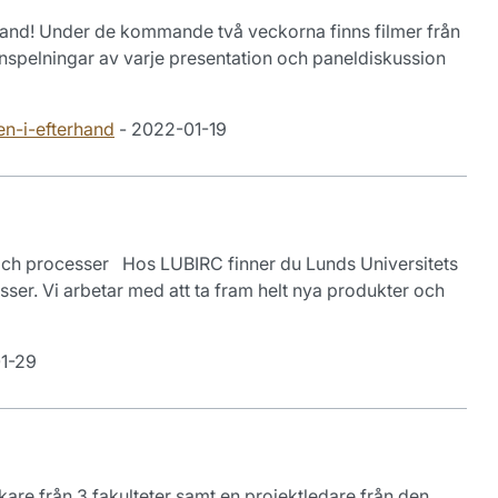
rhand! Under de kommande två veckorna finns filmer från
nspelningar av varje presentation och paneldiskussion
en-i-efterhand
- 2022-01-19
och processer Hos LUBIRC finner du Lunds Universitets
er. Vi arbetar med att ta fram helt nya produkter och
1-29
are från 3 fakulteter samt en projektledare från den