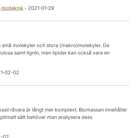
l-bioteknik
- 2021-01-29
de små molekyler och stora (makro)molekyler. De
losa samt lignin, men lipider kan också vara en
21-02-02
fossil råvara är långt mer komplext. Biomassan innehåller
optimalt sätt behöver man analysera dess
2-02