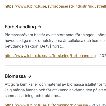
https://www.lubirc.lu.se/sv/biobaserad-industri/industriel
Förbehandling
Biomassaråvara består av ett stort antal föreningar – bå
huvudsakliga makromolekylerna är cellulosa och hemicellu
betydande fraktion. De två först...
https://www.lubirc.lu.se/sv/forskning/forbehandling
- 20
Biomassa
Att göra kemikalier och material av biomassa istället för 
i sig många ämnen och för att kunna använda den på ett 
sammansättning och fraktione...
https://www.lubirc.lu.se/sv/forskning/biomassa
- 2021-0