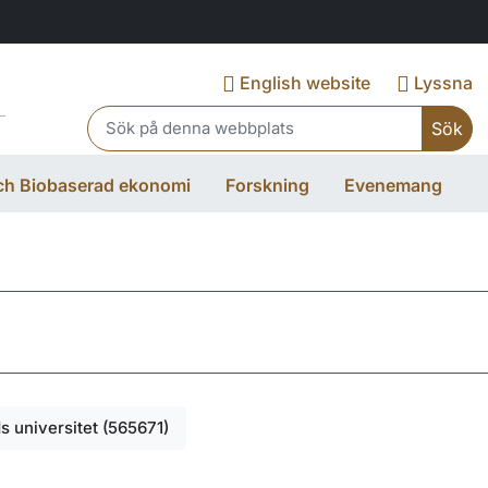
English website
Lyssna
Header search
och Biobaserad ekonomi
Forskning
Evenemang
ds universitet (565671)