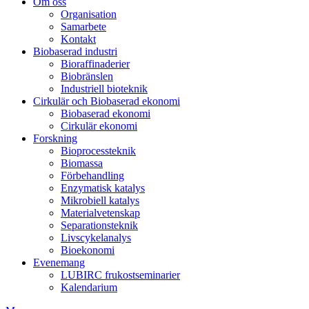
Om oss
Organisation
Samarbete
Kontakt
Biobaserad industri
Bioraffinaderier
Biobränslen
Industriell bioteknik
Cirkulär och Biobaserad ekonomi
Biobaserad ekonomi
Cirkulär ekonomi
Forskning
Bioprocessteknik
Biomassa
Förbehandling
Enzymatisk katalys
Mikrobiell katalys
Materialvetenskap
Separationsteknik
Livscykelanalys
Bioekonomi
Evenemang
LUBIRC frukostseminarier
Kalendarium